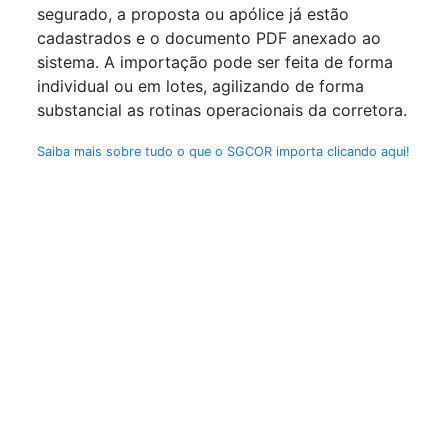
segurado, a proposta ou apólice já estão
cadastrados e o documento PDF anexado ao
sistema. A importação pode ser feita de forma
individual ou em lotes, agilizando de forma
substancial as rotinas operacionais da corretora.
Saiba mais sobre tudo o que o SGCOR importa clicando aqui!
Repasses
São diversas as modalidades de repasses
disponíveis: % sobre o PL, % sobre a comissão
prevista ou recebida, valor fixo ou ainda por
tabelas específicas de repasse, de acordo com a